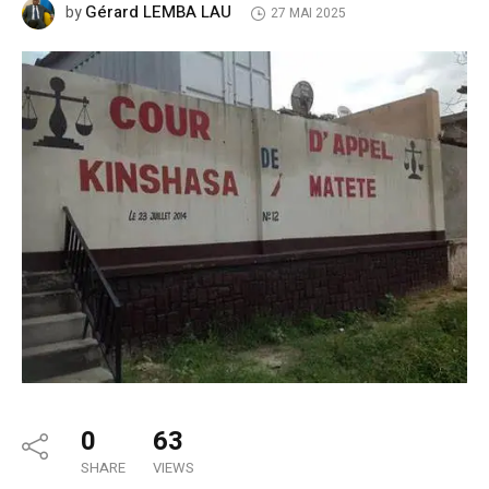
Gérard LEMBA LAU
by
27 MAI 2025
0
63
SHARE
VIEWS