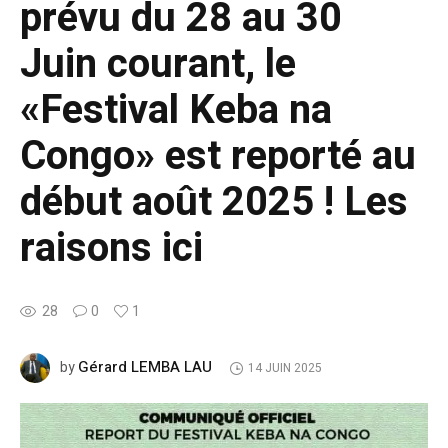
prévu du 28 au 30
Juin courant, le
«Festival Keba na
Congo» est reporté au
début août 2025 ! Les
raisons ici
28
0
1
Gérard LEMBA LAU
by
14 JUIN 2025