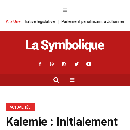
gislative.
A la Une :
Parlement panafricain : à Johannesburg, Aimé Boji Sangara m
ACTUALITÉS
Kalemie : Initialement