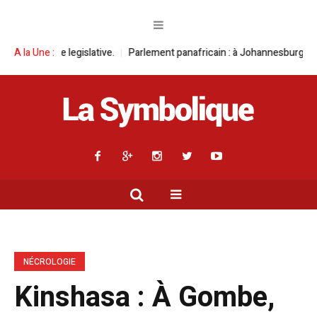
slative.
A la Une :
Parlement panafricain : à Johannesburg, Aimé Boji Sangara mul
NÉCROLOGIE
Kinshasa : À Gombe,