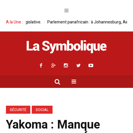
lative.
A la Une :
Parlement panafricain : à Johannesburg, Aimé Boji Sangara mult
SÉCURITÉ
SOCIAL
Yakoma : Manque