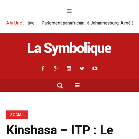
ment panafricain : à Johannesburg, Aimé Boji Sangara multiplie les plaid
A la Une :
SOCIAL
Kinshasa – ITP : Le