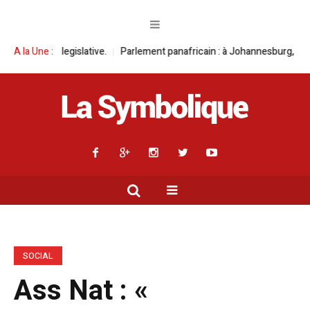
lative.
A la Une :
Parlement panafricain : à Johannesburg, Aimé Boji Sangara mult
SOCIAL
Ass Nat : «