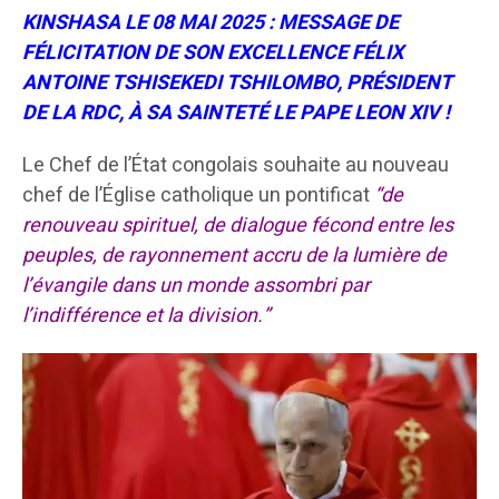
KINSHASA LE 08 MAI 2025 : MESSAGE DE
FÉLICITATION DE SON EXCELLENCE FÉLIX
ANTOINE TSHISEKEDI TSHILOMBO, PRÉSIDENT
DE LA RDC, À SA SAINTETÉ LE PAPE LEON XIV !
Le Chef de l’État congolais souhaite au nouveau
chef de l’Église catholique un pontificat
“de
renouveau spirituel, de dialogue fécond entre les
peuples, de rayonnement accru de la lumière de
l’évangile dans un monde assombri par
l’indifférence et la division.”