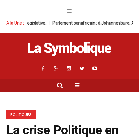
tive.
A la Une :
Parlement panafricain : à Johannesburg, Aimé Boji Sangara multip
POLITIQUES
La crise Politique en