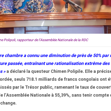
e Polipoli, rapporteur de l’Assemblée Nationale de la RDC
tre chambre a connu une diminution de près de 50% par 
ature passée, entraînant une rationalisation extrême des
s »
a déclaré la questeur Chimen Polipile. Elle a précis
ordée, seuls 718.1 milliards de francs congolais ont é
ssés par le Trésor public, ramenant le taux de couver
de l’Assemblée Nationale à 55,39%, sans tenir compte
 change.