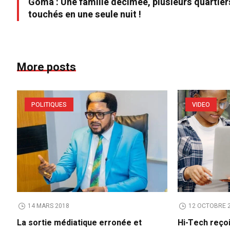
Goma : Une famille décimée, plusieurs quartier
touchés en une seule nuit !
More posts
POLITIQUES
VIDEO
14 MARS 2018
12 OCTOBRE 
La sortie médiatique erronée et
Hi-Tech reço