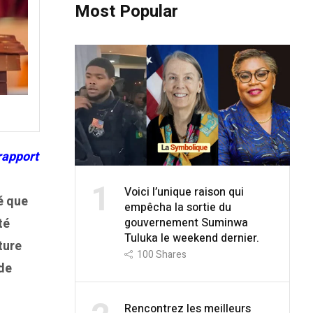
Most Popular
rapport
1
Voici l’unique raison qui
é que
empêcha la sortie du
té
gouvernement Suminwa
Tuluka le weekend dernier.
ture
100
Shares
 de
Rencontrez les meilleurs