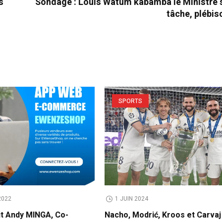
s
Sondage : Louis Watum kabamba le Ministre 
tâche, plébisc
SPORTS
2022
1 JUIN 2024
it Andy MINGA, Co-
Nacho, Modrić, Kroos et Carvaj