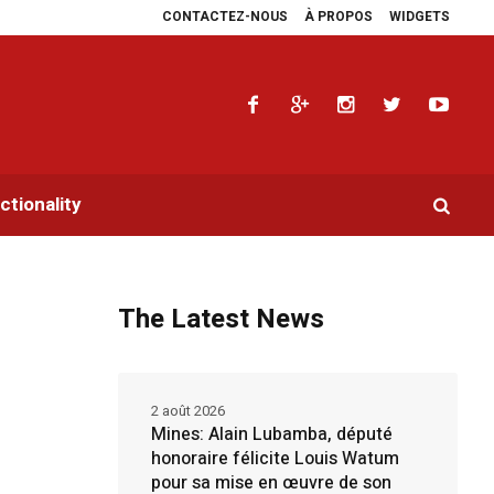
CONTACTEZ-NOUS
À PROPOS
WIDGETS
s plaidoyers en faveur de la RDC.
Parlement panafricain : à Johannesburg, A
tionality
The Latest News
2 août 2026
Mines: Alain Lubamba, député
honoraire félicite Louis Watum
pour sa mise en œuvre de son