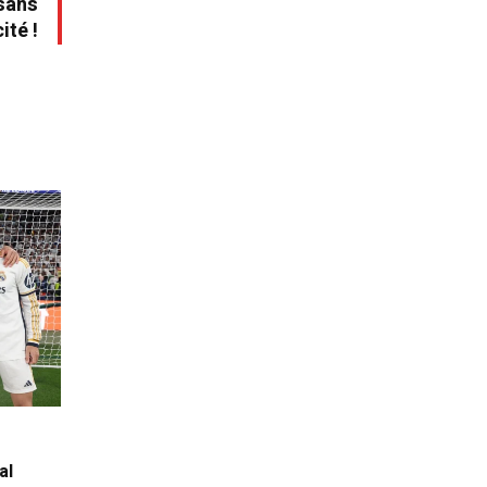
sans
ité !
al