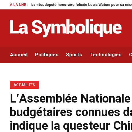
raire félicite Louis Watum pour sa mise en œuvre de son initiative legislati
A LA UNE :
Accueil
Politiques
Sports
Technologies
C
ACTUALITÉS
L’Assemblée Nationale 
budgétaires connues da
indique la questeur Chi