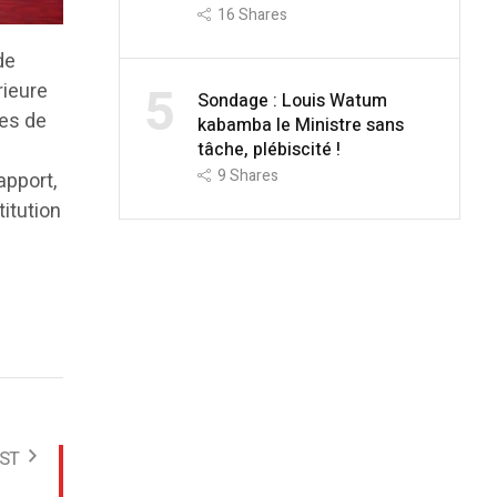
16
Shares
de
5
rieure
Sondage : Louis Watum
tes de
kabamba le Ministre sans
tâche, plébiscité !
e
9
Shares
apport,
titution
ST