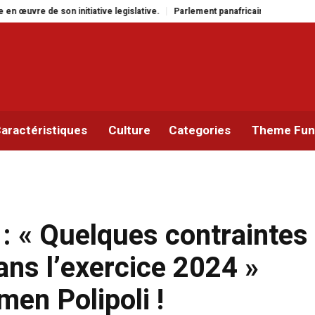
ve.
Parlement panafricain : à Johannesburg, Aimé Boji Sangara multiplie le
aractéristiques
Culture
Categories
Theme Func
: « Quelques contraintes
ns l’exercice 2024 »
men Polipoli !