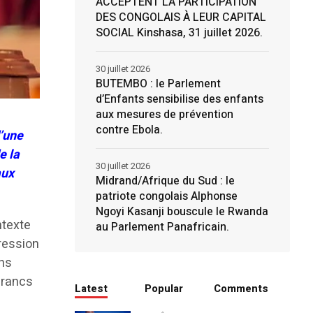
ACCEPTENT LA PARTICIPATION
DES CONGOLAIS À LEUR CAPITAL
SOCIAL Kinshasa, 31 juillet 2026.
30 juillet 2026
BUTEMBO : le Parlement
d’Enfants sensibilise des enfants
aux mesures de prévention
contre Ebola.
d’une
e la
30 juillet 2026
aux
Midrand/Afrique du Sud : le
patriote congolais Alphonse
Ngoyi Kasanji bouscule le Rwanda
ntexte
au Parlement Panafricain.
gression
ons
 francs
Latest
Popular
Comments