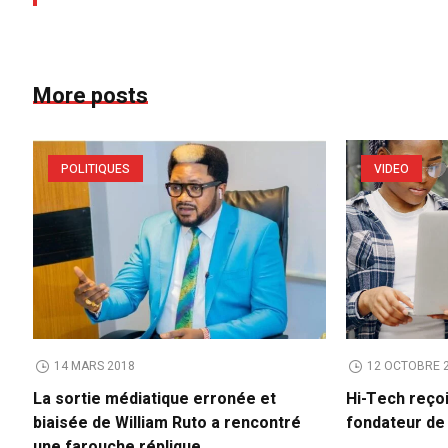
More posts
POLITIQUES
VIDEO
14 MARS 2018
12 OCTOBRE 
La sortie médiatique erronée et
Hi-Tech reço
biaisée de William Ruto a rencontré
fondateur d
une farouche réplique