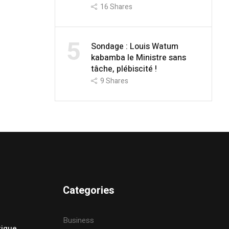
16
Shares
5
Sondage : Louis Watum
kabamba le Ministre sans
tâche, plébiscité !
9
Shares
Categories
Business
tique