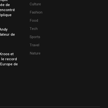
Culture
sée de
rencontré
Fashion
éplique
Food
Tech
 Andy
ateur de
Sports
Travel
Nature
Kroos et
t le record
’Europe de