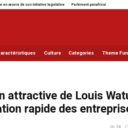
ive legislative.
Parlement panafricain : à Johannesburg, Aimé Boji Sangara
aractéristiques
Culture
Categories
Theme Func
n attractive de Louis Wa
ion rapide des entrepris
24