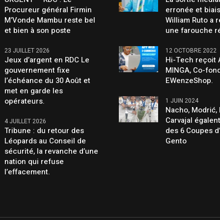
Procureur général Firmin
erronée et biai
M’Vonde Mambu reste bel
William Ruto a 
et bien à son poste
une farouche r
23 JUILLET 2026
12 OCTOBRE 2022
Jeux d’argent en RDC Le
Hi-Tech reçoit
gouvernement fixe
MINGA, Co-fond
l’échéance du 30 Août et
EWenzeShop.
met en garde les
opérateurs.
1 JUIN 2024
Nacho, Modrić, 
Carvajal égalen
4 JUILLET 2026
Tribune : du retour des
des 6 Coupes d
Léopards au Conseil de
Gento
sécurité, la revanche d’une
nation qui refuse
l’effacement.