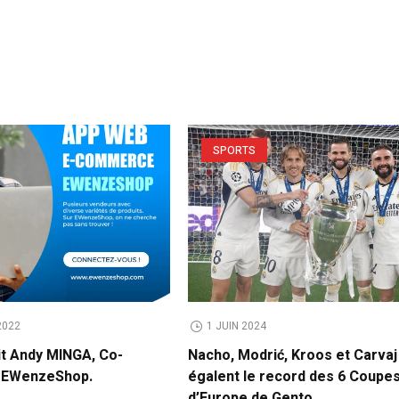
SPORTS
2022
1 JUIN 2024
it Andy MINGA, Co-
Nacho, Modrić, Kroos et Carvaj
e EWenzeShop.
égalent le record des 6 Coupe
d’Europe de Gento