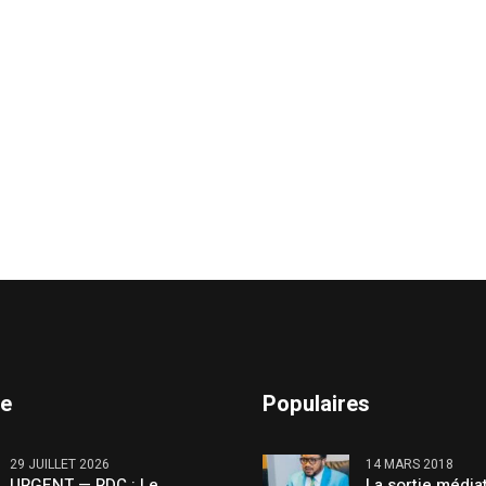
te
Populaires
29 JUILLET 2026
14 MARS 2018
URGENT — RDC : Le
La sortie média