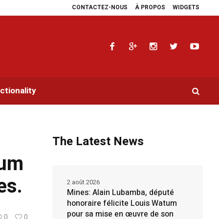
CONTACTEZ-NOUS
À PROPOS
WIDGETS
 multiplie les plaidoyers en faveur de la RDC.
Parlement panafricain : à J
tionality
The Latest News
tum
es.
2 août 2026
Mines: Alain Lubamba, député
honoraire félicite Louis Watum
pour sa mise en œuvre de son
0
0