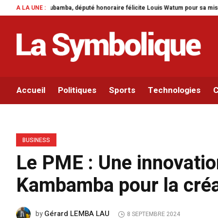
a, député honoraire félicite Louis Watum pour sa mise en œuvre de son initiat
A LA UNE :
Accueil
Politiques
Sports
Technologies
C
BUSINESS
Le PME : Une innovatio
Kambamba pour la créat
Gérard LEMBA LAU
by
8 SEPTEMBRE 2024