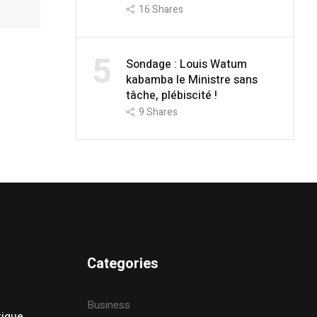
16
Shares
5
Sondage : Louis Watum
kabamba le Ministre sans
tâche, plébiscité !
9
Shares
Categories
Business
tique