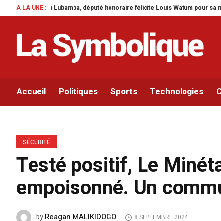
ba, député honoraire félicite Louis Watum pour sa mise en œuvre de son initi
A LA UNE :
Accueil
Politiques
Sports
Technologies
C
SÉCURITÉ
Testé positif, Le Min
empoisonné. Un commun
Reagan MALIKIDOGO
by
8 SEPTEMBRE 2024