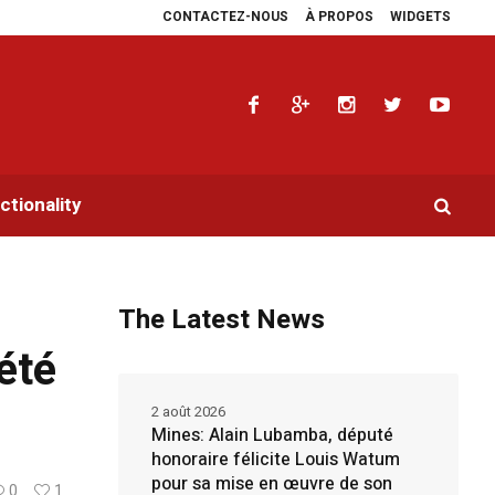
CONTACTEZ-NOUS
À PROPOS
WIDGETS
ra multiplie les plaidoyers en faveur de la RDC.
Parlement panafricain : à 
tionality
The Latest News
été
2 août 2026
Mines: Alain Lubamba, député
honoraire félicite Louis Watum
pour sa mise en œuvre de son
0
1