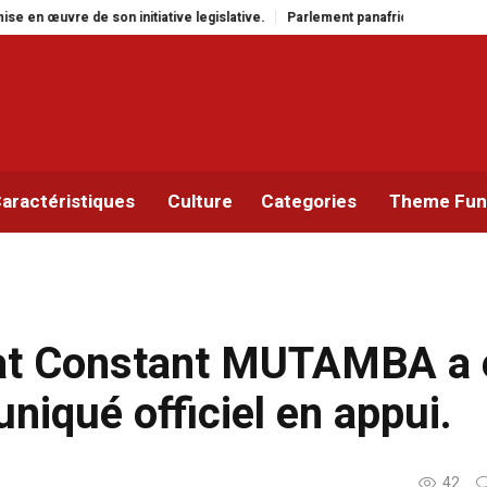
ative legislative.
Parlement panafricain : à Johannesburg, Aimé Boji Sanga
aractéristiques
Culture
Categories
Theme Func
état Constant MUTAMBA a 
iqué officiel en appui.
42