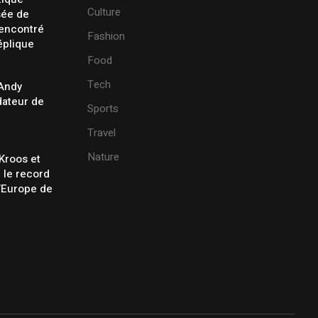
Culture
sée de
rencontré
Fashion
éplique
Food
Tech
 Andy
ateur de
Sports
Travel
Nature
Kroos et
t le record
’Europe de