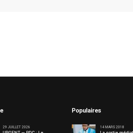
te
Populaires
29 JUILLET 2026
14 MARS 2018
URGENT — RDC : Le
La sortie média