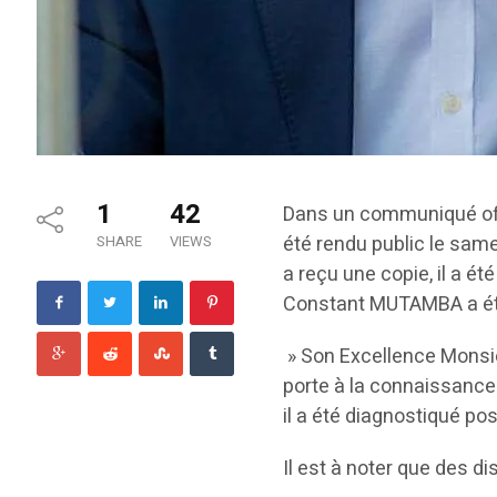
1
42
Dans un communiqué offi
été rendu public le sam
SHARE
VIEWS
a reçu une copie, il a é
Constant MUTAMBA a été 
» Son Excellence Monsieu
porte à la connaissance 
il a été diagnostiqué po
Il est à noter que des d