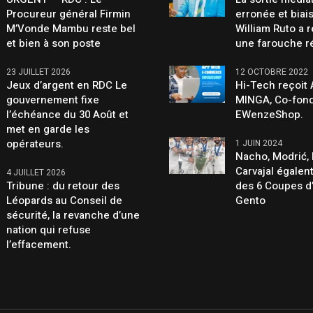
Procureur général Firmin
erronée et biai
M’Vonde Mambu reste bel
William Ruto a 
et bien à son poste
une farouche r
23 JUILLET 2026
12 OCTOBRE 2022
Jeux d’argent en RDC Le
Hi-Tech reçoit
gouvernement fixe
MINGA, Co-fond
l’échéance du 30 Août et
EWenzeShop.
met en garde les
opérateurs.
1 JUIN 2024
Nacho, Modrić, 
Carvajal égalen
4 JUILLET 2026
Tribune : du retour des
des 6 Coupes d
Léopards au Conseil de
Gento
sécurité, la revanche d’une
nation qui refuse
l’effacement.