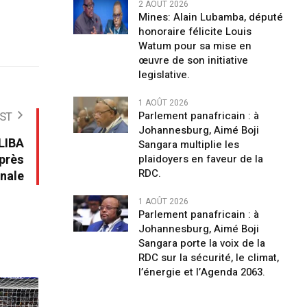
2 AOÛT 2026
Mines: Alain Lubamba, député
honoraire félicite Louis
Watum pour sa mise en
œuvre de son initiative
legislative.
1 AOÛT 2026
Parlement panafricain : à
ST
Johannesburg, Aimé Boji
ALIBA
Sangara multiplie les
uprès
plaidoyers en faveur de la
RDC.
onale
1 AOÛT 2026
Parlement panafricain : à
Johannesburg, Aimé Boji
Sangara porte la voix de la
RDC sur la sécurité, le climat,
l’énergie et l’Agenda 2063.