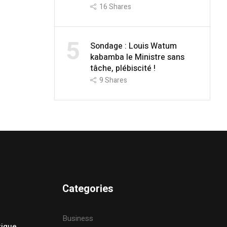
16
Shares
5
Sondage : Louis Watum
kabamba le Ministre sans
tâche, plébiscité !
9
Shares
Categories
Business
tique