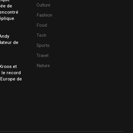
Culture
sée de
rencontré
Fashion
éplique
Food
Tech
 Andy
ateur de
Sports
Travel
Nature
Kroos et
t le record
’Europe de