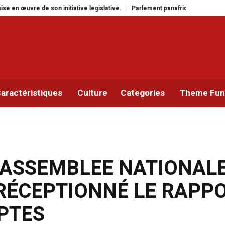
ative legislative.
Parlement panafricain : à Johannesburg, Aimé Boji Sanga
aractéristiques
Culture
Categories
Theme Func
’ASSEMBLEE NATIONALE
RÉCEPTIONNÉ LE RAPP
PTES