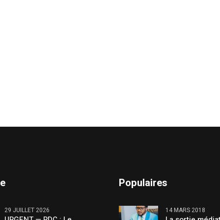
te
Populaires
29 JUILLET 2026
14 MARS 2018
URGENT — RDC : Le
La sortie média