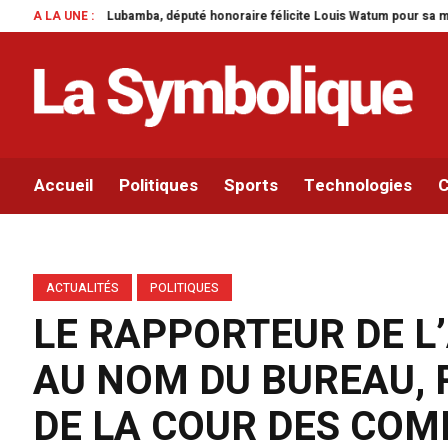
ba, député honoraire félicite Louis Watum pour sa mise en œuvre de son initi
A LA UNE :
Accueil
Politiques
Sports
Technologies
C
ACTUALITÉS
POLITIQUES
LE RAPPORTEUR DE L
AU NOM DU BUREAU, 
DE LA COUR DES COM