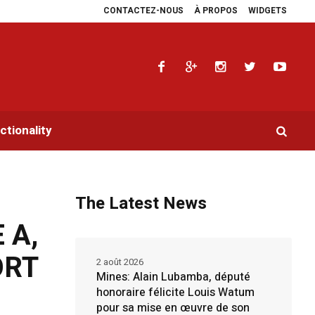
CONTACTEZ-NOUS
À PROPOS
WIDGETS
ra multiplie les plaidoyers en faveur de la RDC.
Parlement panafricain : à 
tionality
The Latest News
 A,
ORT
2 août 2026
Mines: Alain Lubamba, député
honoraire félicite Louis Watum
pour sa mise en œuvre de son