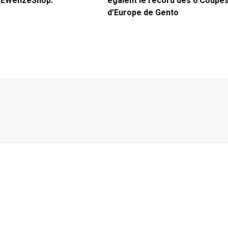
e EWenzeShop.
égalent le record des 6 Coupe
d’Europe de Gento