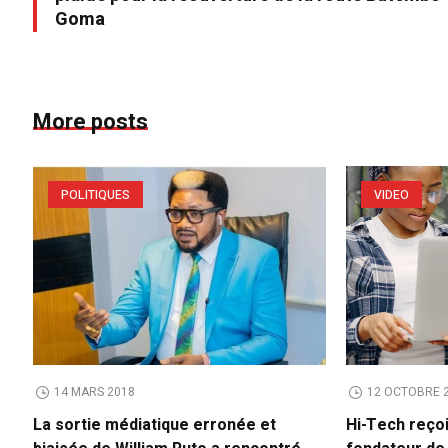
Goma
More posts
POLITIQUES
VIDEO
14 MARS 2018
12 OCTOBRE 
La sortie médiatique erronée et
Hi-Tech reço