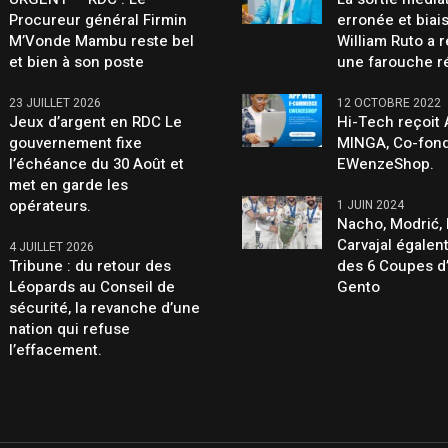
Procureur général Firmin
erronée et biai
M’Vonde Mambu reste bel
William Ruto a 
et bien à son poste
une farouche r
23 JUILLET 2026
12 OCTOBRE 2022
Jeux d’argent en RDC Le
Hi-Tech reçoit
gouvernement fixe
MINGA, Co-fond
l’échéance du 30 Août et
EWenzeShop.
met en garde les
opérateurs.
1 JUIN 2024
Nacho, Modrić, 
Carvajal égalen
4 JUILLET 2026
Tribune : du retour des
des 6 Coupes d
Léopards au Conseil de
Gento
sécurité, la revanche d’une
nation qui refuse
l’effacement.