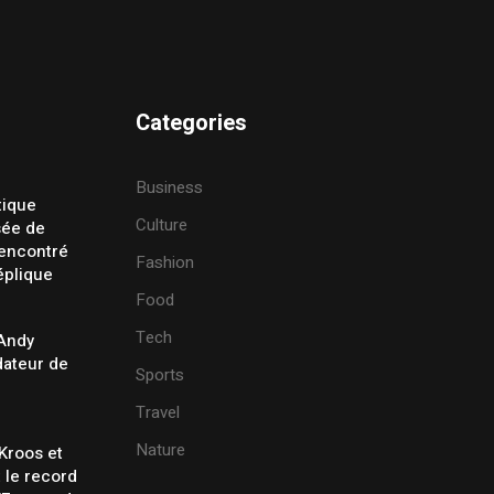
Categories
Business
tique
Culture
sée de
rencontré
Fashion
éplique
Food
Tech
 Andy
ateur de
Sports
Travel
Nature
Kroos et
t le record