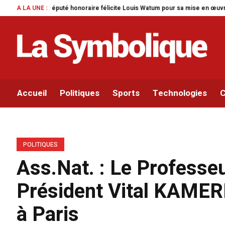
icite Louis Watum pour sa mise en œuvre de son initiative legislative.
A LA UNE :
Par
Accueil
Politiques
Sports
Technologies
C
POLITIQUES
Ass.Nat. : Le Professe
Président Vital KAMER
à Paris