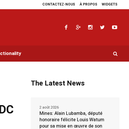
CONTACTEZ-NOUS
À PROPOS
WIDGETS
rs en faveur de la RDC.
Parlement panafricain : à Johannesburg, Aimé Boji S
tionality
The Latest News
RDC
2 août 2026
Mines: Alain Lubamba, député
honoraire félicite Louis Watum
pour sa mise en œuvre de son