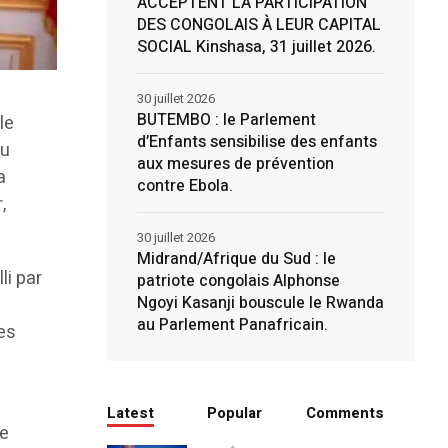
ACCEPTENT LA PARTICIPATION
DES CONGOLAIS À LEUR CAPITAL
SOCIAL Kinshasa, 31 juillet 2026.
30 juillet 2026
BUTEMBO : le Parlement
le
d’Enfants sensibilise des enfants
du
aux mesures de prévention
a
contre Ebola.
,
30 juillet 2026
Midrand/Afrique du Sud : le
li par
patriote congolais Alphonse
Ngoyi Kasanji bouscule le Rwanda
au Parlement Panafricain.
es
é
Latest
Popular
Comments
ée