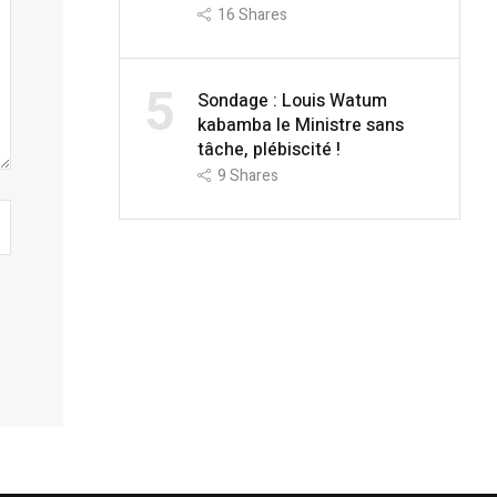
16
Shares
5
Sondage : Louis Watum
kabamba le Ministre sans
tâche, plébiscité !
9
Shares