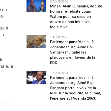
2 AOÛT 2026
Mines: Alain Lubamba, député
e en
honoraire félicite Louis
o.
Watum pour sa mise en
œuvre de son initiative
legislative.
ue à
 la
1 AOÛT 2026
Parlement panafricain : à
Johannesburg, Aimé Boji
Sangara multiplie les
plaidoyers en faveur de la
le
RDC.
ale, le
1 AOÛT 2026
Parlement panafricain : à
Johannesburg, Aimé Boji
Sangara porte la voix de la
RDC sur la sécurité, le climat,
l’énergie et l’Agenda 2063.