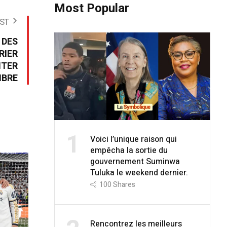
Most Popular
ST
 DES
RIER
ITER
MBRE
1
Voici l’unique raison qui
empêcha la sortie du
gouvernement Suminwa
Tuluka le weekend dernier.
100
Shares
Rencontrez les meilleurs