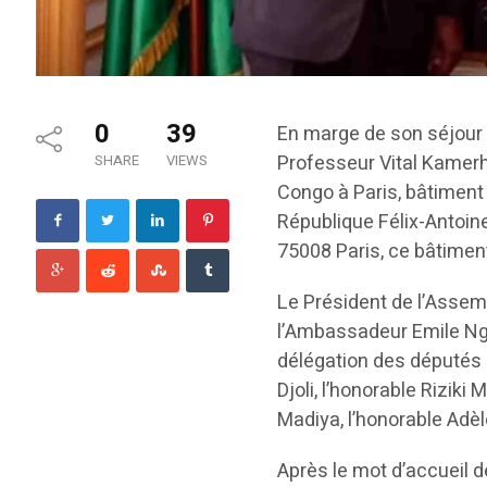
0
39
En marge de son séjour d
Professeur Vital Kamerh
SHARE
VIEWS
Congo à Paris, bâtiment 
République Félix-Antoin
75008 Paris, ce bâtimen
Le Président de l’Assemb
l’Ambassadeur Emile Ngo
délégation des députés
Djoli, l’honorable Rizik
Madiya, l’honorable Adè
Après le mot d’accueil 