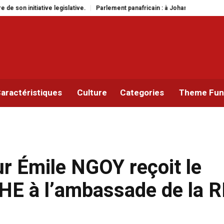
lement panafricain : à Johannesburg, Aimé Boji Sangara multiplie les plaidoye
aractéristiques
Culture
Categories
Theme Func
ur Émile NGOY reçoit le
HE à l’ambassade de la 