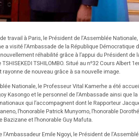
e travail à Paris, le Président de l’Assemblée Nationale, 
e a visité l’Ambassade de la République Démocratique 
nouvellement réhabilité grâce à l’appui du Président de l
e TSHISEKEDI TSHILOMBO. Situé au n⁰32 Cours Albert 1er
t rayonne de nouveau grâce à sa nouvelle image.
lée Nationale, le Professeur Vital Kamerhe a été accueil
y Kasongo et le personnel de l’Ambassade ainsi que la
 nationaux qui l’accompagnent dont le Rapporteur Jacqu
i Maneno, l’honorable Patrick Munyomo, l’honorable Doroth
le Bazizane et l’honorable Guy Mafuta.
de l’Ambassadeur Emile Ngoyi, le Président de l’Assembl