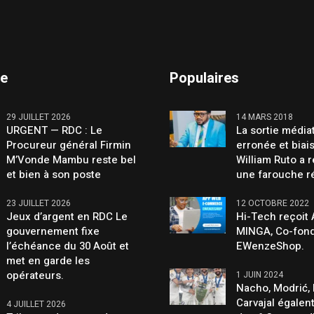
te
Populaires
29 JUILLET 2026
14 MARS 2018
URGENT — RDC : Le
La sortie média
Procureur général Firmin
erronée et biai
M’Vonde Mambu reste bel
William Ruto a 
et bien à son poste
une farouche r
23 JUILLET 2026
12 OCTOBRE 2022
Jeux d’argent en RDC Le
Hi-Tech reçoit
gouvernement fixe
MINGA, Co-fond
l’échéance du 30 Août et
EWenzeShop.
met en garde les
opérateurs.
1 JUIN 2024
Nacho, Modrić, 
Carvajal égalen
4 JUILLET 2026