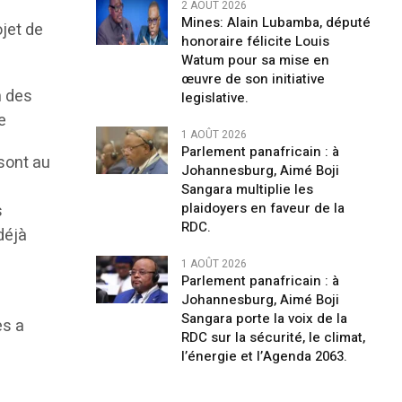
2 AOÛT 2026
Mines: Alain Lubamba, député
ojet de
honoraire félicite Louis
Watum pour sa mise en
œuvre de son initiative
n des
legislative.
e
1 AOÛT 2026
Parlement panafricain : à
 sont au
Johannesburg, Aimé Boji
Sangara multiplie les
plaidoyers en faveur de la
s
RDC.
déjà
1 AOÛT 2026
Parlement panafricain : à
Johannesburg, Aimé Boji
Sangara porte la voix de la
es a
RDC sur la sécurité, le climat,
l’énergie et l’Agenda 2063.