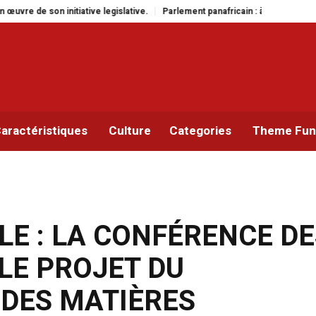
slative.
Parlement panafricain : à Johannesburg, Aimé Boji Sangara multipl
aractéristiques
Culture
Categories
Theme Func
E : LA CONFÉRENCE DE
LE PROJET DU
 DES MATIÈRES