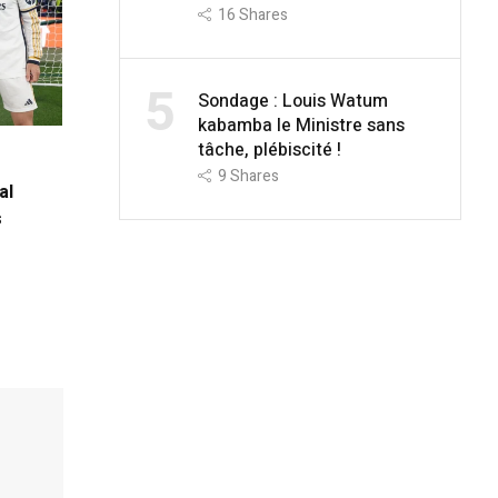
16
Shares
5
Sondage : Louis Watum
kabamba le Ministre sans
tâche, plébiscité !
9
Shares
al
s