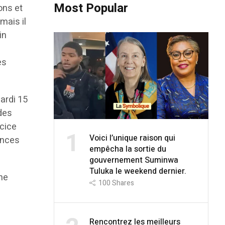
Most Popular
ons et
mais il
in
es
ardi 15
 des
rcice
1
Voici l’unique raison qui
ances
empêcha la sortie du
gouvernement Suminwa
Tuluka le weekend dernier.
une
100
Shares
Rencontrez les meilleurs