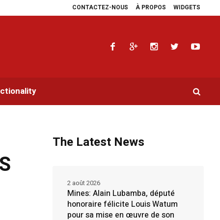
CONTACTEZ-NOUS
À PROPOS
WIDGETS
ie les plaidoyers en faveur de la RDC.
Parlement panafricain : à Johannesbu
tionality
The Latest News
S
2 août 2026
Mines: Alain Lubamba, député
honoraire félicite Louis Watum
pour sa mise en œuvre de son