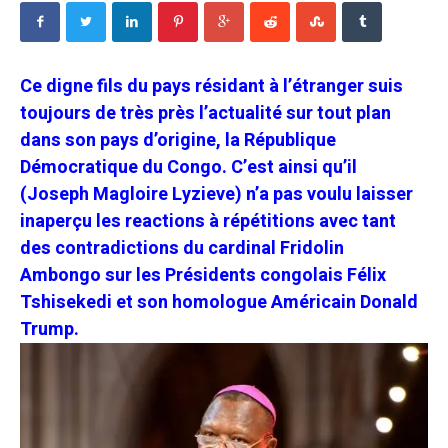
Ce digne fils du pays résidant à l’étranger suis
toujours de très près l’actualité sur tout plan
dans son pays d’origine, la République
Démocratique du Congo. C’est ainsi qu’il
(Joseph Magloire Lyzieve) n’a pas voulu laisser
inaperçu les reactions à répétitions avec tant
des contradictions du cardinal Fridolin
Ambongo sur les Présidents congolais Félix
Tshisekedi et son homologue Américain Donald
Trump.