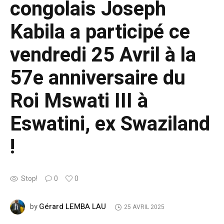
congolais Joseph
Kabila a participé ce
vendredi 25 Avril à la
57e anniversaire du
Roi Mswati III à
Eswatini, ex Swaziland
!
Stop!
0
0
Gérard LEMBA LAU
by
25 AVRIL 2025