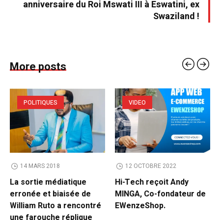
anniversaire du Roi Mswati III à Eswatini, ex
Swaziland !
More posts
POLITIQUES
VIDEO
14 MARS 2018
12 OCTOBRE 2022
La sortie médiatique
Hi-Tech reçoit Andy
erronée et biaisée de
MINGA, Co-fondateur de
William Ruto a rencontré
EWenzeShop.
une farouche réplique