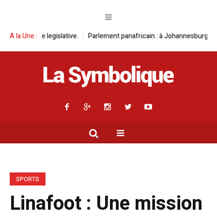
.
A la Une :
Parlement panafricain : à Johannesburg, Aimé Boji Sangara multiplie 
SPORTS
Linafoot : Une mission