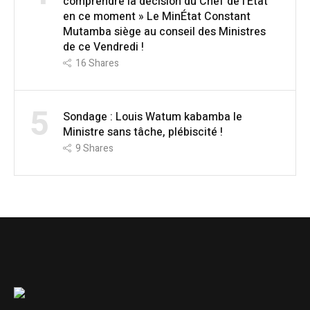
comprendre la décision du Chef de l’État
en ce moment » Le MinÉtat Constant
Mutamba siège au conseil des Ministres
de ce Vendredi !
16
Shares
5
Sondage : Louis Watum kabamba le
Ministre sans tâche, plébiscité !
9
Shares