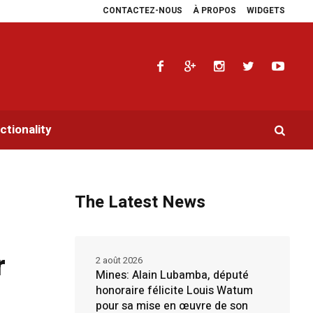
CONTACTEZ-NOUS
À PROPOS
WIDGETS
aidoyers en faveur de la RDC.
Parlement panafricain : à Johannesburg, Aimé 
tionality
The Latest News
r
2 août 2026
Mines: Alain Lubamba, député
honoraire félicite Louis Watum
pour sa mise en œuvre de son