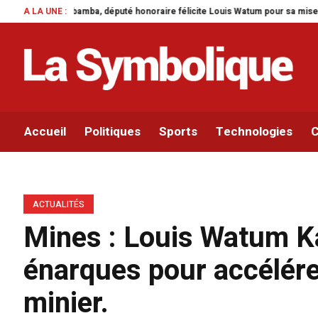
e félicite Louis Watum pour sa mise en œuvre de son initiative legislative.
A LA UNE :
Accueil
Politiques
Sports
Technologies
C
ACTUALITÉS
Mines : Louis Watum K
énarques pour accélére
minier.