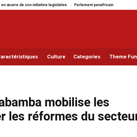
Parlement panafricain : à Johannesburg, Aimé Boji Sangara multiplie les pl
aractéristiques
Culture
Categories
Theme Func
abamba mobilise les
r les réformes du secteu