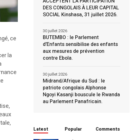
ACCEPTENT LA PARTICIPATION
DES CONGOLAIS À LEUR CAPITAL
SOCIAL Kinshasa, 31 juillet 2026.
30 juillet 2026
BUTEMBO : le Parlement
ngé, ce
d’Enfants sensibilise des enfants
aux mesures de prévention
er la
contre Ebola.
a
ernance
30 juillet 2026
te
Midrand/Afrique du Sud : le
patriote congolais Alphonse
Ngoyi Kasanji bouscule le Rwanda
au Parlement Panafricain.
ise,
veaux
tale,
Latest
Popular
Comments