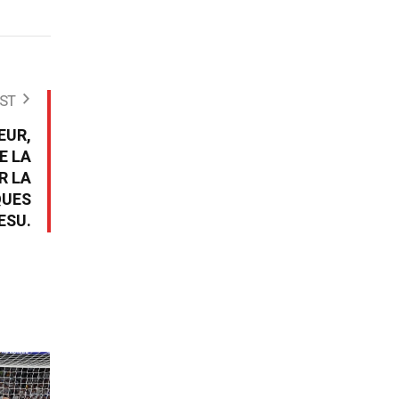
ST
EUR,
E LA
R LA
QUES
’ESU.