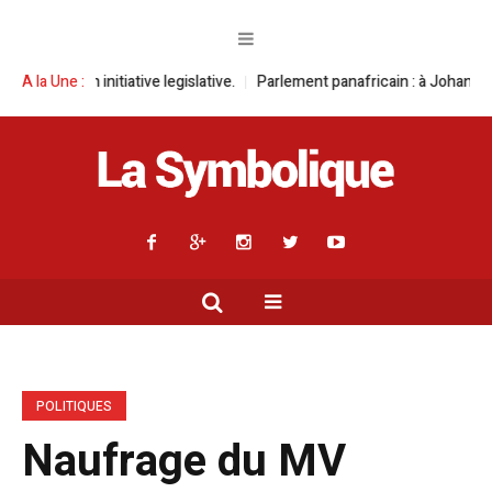
iative legislative.
A la Une :
Parlement panafricain : à Johannesburg, Aimé Boji 
POLITIQUES
Naufrage du MV