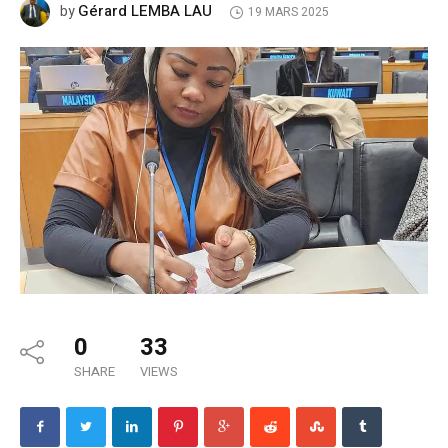
Gérard LEMBA LAU
by
19 MARS 2025
0
33
SHARE
VIEWS