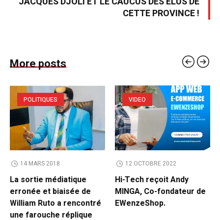
JACQUES DJOLI ET LE CAUCUS DES ÉLUS DE
CETTE PROVINCE !
More posts
POLITIQUES
VIDEO
14 MARS 2018
12 OCTOBRE 2022
La sortie médiatique
Hi-Tech reçoit Andy
erronée et biaisée de
MINGA, Co-fondateur de
William Ruto a rencontré
EWenzeShop.
une farouche réplique