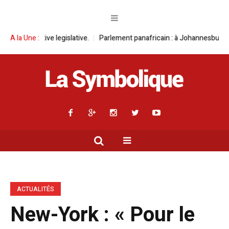
islative.
A la Une :
Parlement panafricain : à Johannesburg, Aimé Boji Sangara mu
ACTUALITÉS
New-York : « Pour le