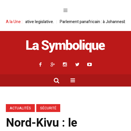
egislative.
A la Une :
Parlement panafricain : à Johannesburg, Aimé Boji Sangara 
ACTUALITÉS
SÉCURITÉ
Nord-Kivu : le