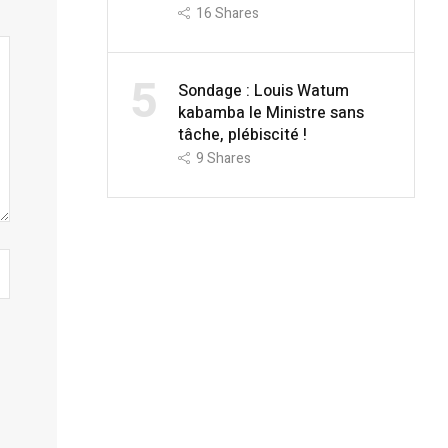
16
Shares
5
Sondage : Louis Watum
kabamba le Ministre sans
tâche, plébiscité !
9
Shares