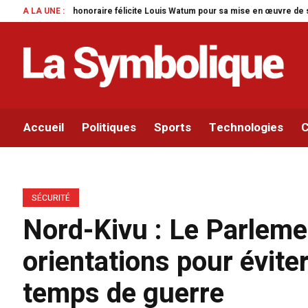
e félicite Louis Watum pour sa mise en œuvre de son initiative legislative.
A LA UNE :
Accueil
Politiques
Sports
Technologies
C
SÉCURITÉ
Nord-Kivu : Le Parleme
orientations pour évite
temps de guerre