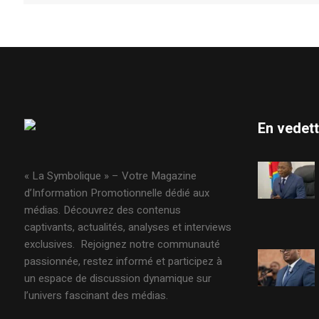
En vedet
« La Symbolique » – Votre Magazine
d’Information Promotionnelle dédié aux
médias. Découvrez des contenus
captivants, actualités, analyses et interviews
exclusives. Rejoignez notre communauté
passionnée, restez informé et participez à
un espace de discussion dynamique sur
l’univers fascinant des médias.