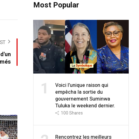
Most Popular
ST
 d'un
rmés
1
Voici l’unique raison qui
empêcha la sortie du
gouvernement Suminwa
Tuluka le weekend dernier.
100
Shares
Rencontrez les meilleurs