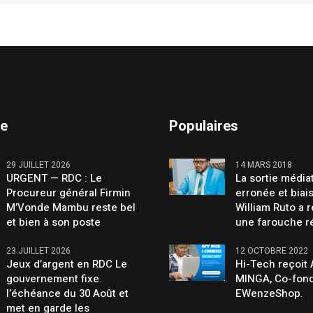
te
Populaires
29 JUILLET 2026
14 MARS 2018
URGENT — RDC : Le
La sortie média
Procureur général Firmin
erronée et biai
M’Vonde Mambu reste bel
William Ruto a 
et bien à son poste
une farouche r
23 JUILLET 2026
12 OCTOBRE 2022
Jeux d’argent en RDC Le
Hi-Tech reçoit
gouvernement fixe
MINGA, Co-fond
l’échéance du 30 Août et
EWenzeShop.
met en garde les