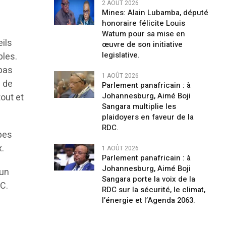
2 AOÛT 2026
Mines: Alain Lubamba, député
honoraire félicite Louis
Watum pour sa mise en
eils
œuvre de son initiative
legislative.
bles.
 pas
1 AOÛT 2026
s de
Parlement panafricain : à
Johannesburg, Aimé Boji
tout et
Sangara multiplie les
plaidoyers en faveur de la
RDC.
upes
x.
1 AOÛT 2026
Parlement panafricain : à
Johannesburg, Aimé Boji
 un
Sangara porte la voix de la
DC.
RDC sur la sécurité, le climat,
l’énergie et l’Agenda 2063.