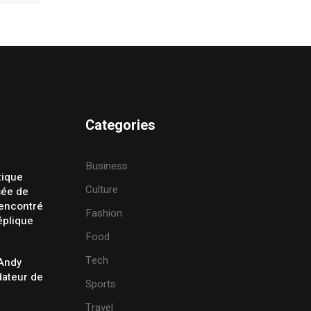
Categories
Business
tique
Culture
sée de
rencontré
Fashion
éplique
Food
Tech
 Andy
ateur de
Sports
Travel