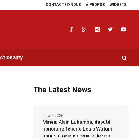
CONTACTEZ-NOUS
À PROPOS
WIDGETS
aidoyers en faveur de la RDC.
Parlement panafricain : à Johannesburg, Aimé 
tionality
The Latest News
2 août 2026
Mines: Alain Lubamba, député
honoraire félicite Louis Watum
pour sa mise en œuvre de son