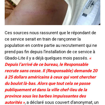
Ces sources nous rassurent que le répondant de
ce service serait en train de rançonner la
population en contre partie au recrutement qui ne
prend pas fin depuis l’installation de ce service à
Gbado-Lite il y a déjà quelques mois passés.
«
Depuis l’arrivé de ce bureau, le Responsable
recrute sans cesse. Il (Responsable) demande 20
à 25 dollars américains à ceux qui vont chercher
du boulot là-bas. Alors que tout cela se passe
publiquement et dans la ville chef-lieu de la
province sous les barbes impuissantes des
autorités »
, a déclaré sous couvert d’anonymat, un