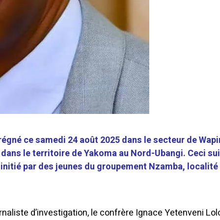
 régné ce samedi 24 août 2025 dans le secteur de Wapi
ans le territoire de Yakoma au Nord-Ubangi. Ceci sui
initié par des jeunes du groupement Nzamba, localité
naliste d’investigation, le confrère Ignace Yetenveni Lolo