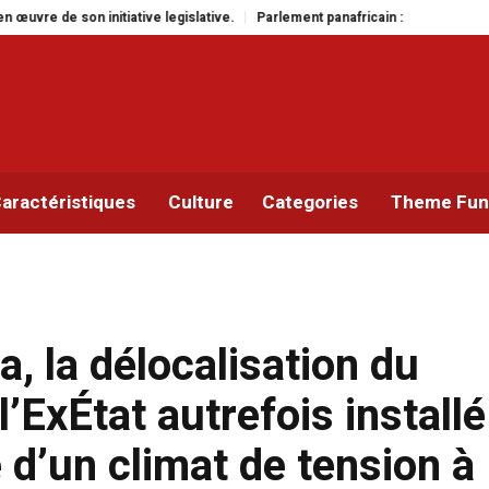
Parlement panafricain : à Johannesburg, Aimé Boji Sangara multiplie les pl
aractéristiques
Culture
Categories
Theme Func
, la délocalisation du
’ExÉtat autrefois installé
e d’un climat de tension à