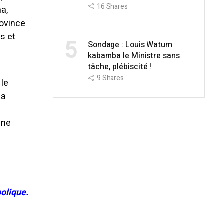
16
Shares
a,
rovince
s et
5
Sondage : Louis Watum
kabamba le Ministre sans
tâche, plébiscité !
9
Shares
 le
la
une
olique.