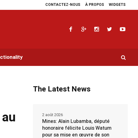
CONTACTEZ-NOUS
À PROPOS
WIDGETS
aidoyers en faveur de la RDC.
Parlement panafricain : à Johannesburg, Aimé 
tionality
The Latest News
 au
2 août 2026
Mines: Alain Lubamba, député
honoraire félicite Louis Watum
pour sa mise en œuvre de son