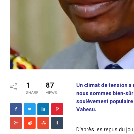
1
87
Un climat de tension a
nous sommes bien-sûr d
SHARE
VIEWS
soulèvement populaire 
Vabesu.
D’après les reçus du jour