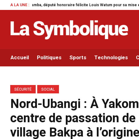
re félicite Louis Watum pour sa mise en œuvre de son initiative legislative.
A LA UNE :
Accueil
Politiques
Sports
Technologies
C
SÉCURITÉ
SOCIAL
Nord-Ubangi : À Yakoma
centre de passation de l
village Bakpa à l’origin