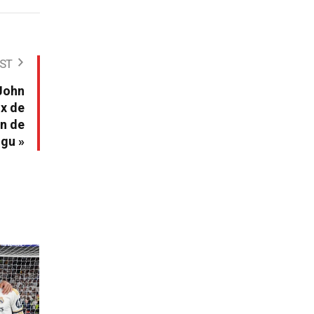
ST
 John
ux de
on de
gu »