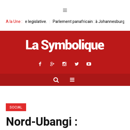
ative.
A la Une :
Parlement panafricain : à Johannesburg, Aimé Boji Sangara multi
SOCIAL
Nord-Ubangi :