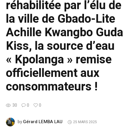
réhabilitée par l’élu de
la ville de Gbado-Lite
Achille Kwangbo Guda
Kiss, la source d’eau
« Kpolanga » remise
officiellement aux
consommateurs !
30
0
0
Gérard LEMBA LAU
by
25 MARS 2025