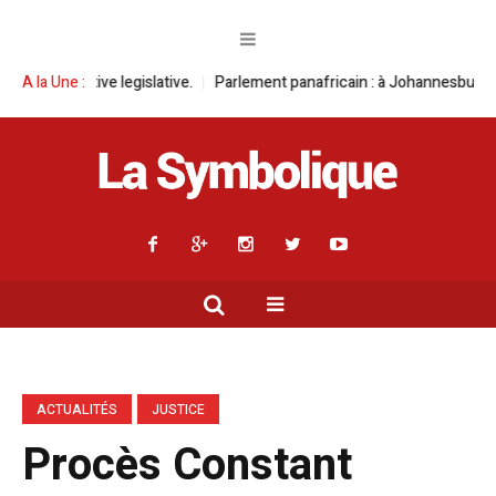
islative.
A la Une :
Parlement panafricain : à Johannesburg, Aimé Boji Sangara mu
ACTUALITÉS
JUSTICE
Procès Constant