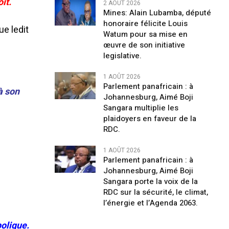
it.
2 AOÛT 2026
Mines: Alain Lubamba, député
honoraire félicite Louis
que ledit
Watum pour sa mise en
œuvre de son initiative
legislative.
1 AOÛT 2026
Parlement panafricain : à
à son
Johannesburg, Aimé Boji
Sangara multiplie les
plaidoyers en faveur de la
RDC.
1 AOÛT 2026
Parlement panafricain : à
Johannesburg, Aimé Boji
Sangara porte la voix de la
RDC sur la sécurité, le climat,
l’énergie et l’Agenda 2063.
olique.