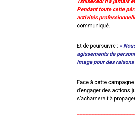
Tshisekedi n’a jamais é
Pendant toute cette péri
activités professionnel
communiqué.
Et de poursuivre :
« Nous
agissements de personne
image pour des raisons
Face à cette campagne d
d’engager des actions ju
s’acharnerait à propage
___________________