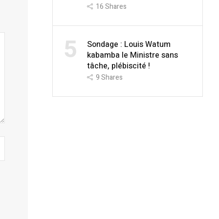
16
Shares
5
Sondage : Louis Watum
kabamba le Ministre sans
tâche, plébiscité !
9
Shares