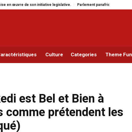
iative legislative.
Parlement panafricain : à Johannesburg, Aimé Boji Sang
aractéristiques
Culture
Categories
Theme Func
edi est Bel et Bien à
rs comme prétendent les
qué)