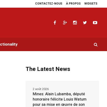
CONTACTEZ-NOUS
À PROPOS
WIDGETS
ara multiplie les plaidoyers en faveur de la RDC.
Parlement panafricain : 
tionality
The Latest News
2 août 2026
Mines: Alain Lubamba, député
honoraire félicite Louis Watum
pour sa mise en œuvre de son