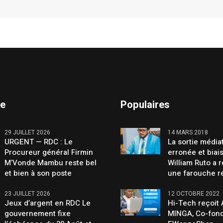
te
Populaires
29 JUILLET 2026
14 MARS 2018
URGENT — RDC : Le
La sortie média
Procureur général Firmin
erronée et biai
M’Vonde Mambu reste bel
William Ruto a 
et bien à son poste
une farouche r
23 JUILLET 2026
12 OCTOBRE 2022
Jeux d’argent en RDC Le
Hi-Tech reçoit
gouvernement fixe
MINGA, Co-fond