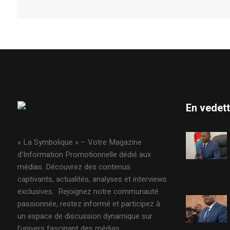
En vedet
« La Symbolique » – Votre Magazine
d’Information Promotionnelle dédié aux
médias. Découvrez des contenus
captivants, actualités, analyses et interviews
exclusives. Rejoignez notre communauté
passionnée, restez informé et participez à
un espace de discussion dynamique sur
l’univers fascinant des médias.