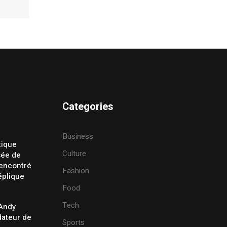
Categories
Business
tique
Culture
sée de
rencontré
Fashion
éplique
Food
Tech
 Andy
ateur de
Sports