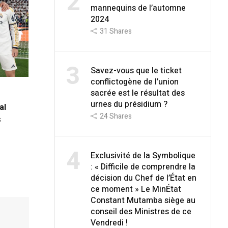
2
mannequins de l’automne
2024
31
Shares
3
Savez-vous que le ticket
conflictogène de l’union
sacrée est le résultat des
urnes du présidium ?
al
24
Shares
s
4
Exclusivité de la Symbolique
: « Difficile de comprendre la
décision du Chef de l’État en
ce moment » Le MinÉtat
Constant Mutamba siège au
conseil des Ministres de ce
Vendredi !