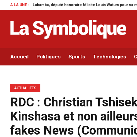
mba, député honoraire félicite Louis Watum pour sa mise en œuvre de son init
A LA UNE :
Accueil
Politiques
Sports
Technologies
C
ACTUALITÉS
RDC : Christian Tshisek
Kinshasa et non ailleu
fakes News (Communi