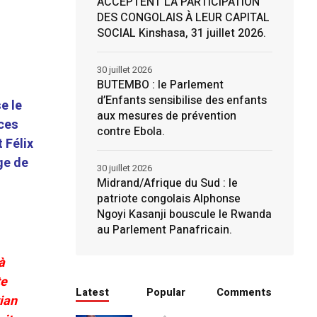
ACCEPTENT LA PARTICIPATION
DES CONGOLAIS À LEUR CAPITAL
SOCIAL Kinshasa, 31 juillet 2026.
30 juillet 2026
BUTEMBO : le Parlement
d’Enfants sensibilise des enfants
e le
aux mesures de prévention
 ces
contre Ebola.
 Félix
ge de
30 juillet 2026
Midrand/Afrique du Sud : le
patriote congolais Alphonse
Ngoyi Kasanji bouscule le Rwanda
au Parlement Panafricain.
à
te
Latest
Popular
Comments
ian