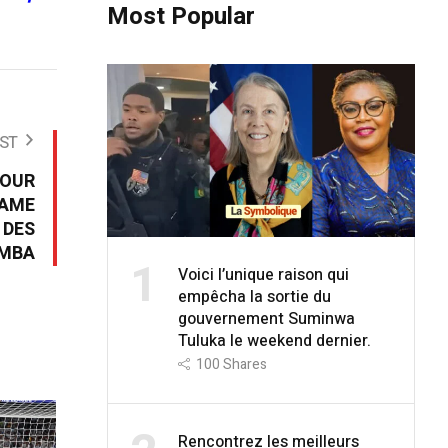
Most Popular
ST
POUR
DAME
 DES
IMBA
1
Voici l’unique raison qui
empêcha la sortie du
gouvernement Suminwa
Tuluka le weekend dernier.
100
Shares
Rencontrez les meilleurs