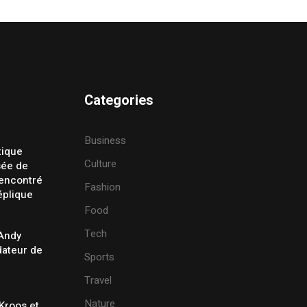
Categories
Business
tique
Culture
sée de
rencontré
Fashion
éplique
Food
Tech
 Andy
ateur de
Sports
Travel
Nature
Kroos et