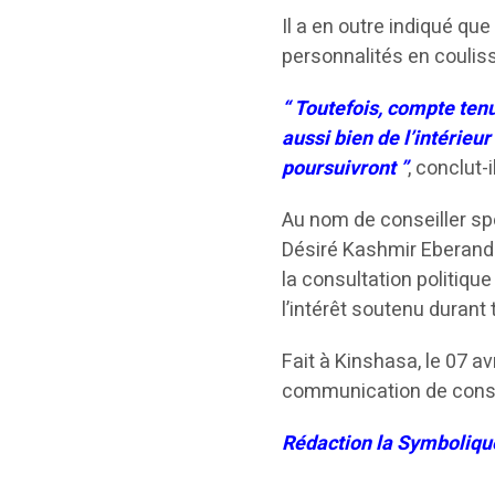
Il a en outre indiqué qu
personnalités en coulis
“ Toutefois, compte tenu
aussi bien de l’intérieu
poursuivront ”
, conclut-il
Au nom de conseiller spé
Désiré Kashmir Eberande
la consultation politiq
l’intérêt soutenu durant
Fait à Kinshasa, le 07 a
communication de consul
Rédaction la Symboliqu