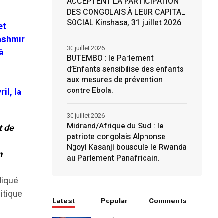
ACCEPTENT LA PARTICIPATION
DES CONGOLAIS À LEUR CAPITAL
SOCIAL Kinshasa, 31 juillet 2026.
et
Kashmir
30 juillet 2026
à
BUTEMBO : le Parlement
d’Enfants sensibilise des enfants
aux mesures de prévention
contre Ebola.
il, la
30 juillet 2026
Midrand/Afrique du Sud : le
t de
patriote congolais Alphonse
Ngoyi Kasanji bouscule le Rwanda
n
au Parlement Panafricain.
ndiqué
itique
Latest
Popular
Comments