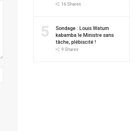
16
Shares
5
Sondage : Louis Watum
kabamba le Ministre sans
tâche, plébiscité !
9
Shares