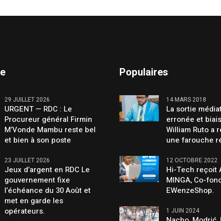
te
Populaires
29 JUILLET 2026
14 MARS 2018
URGENT — RDC : Le
La sortie média
Procureur général Firmin
erronée et biai
M’Vonde Mambu reste bel
William Ruto a 
et bien à son poste
une farouche r
23 JUILLET 2026
12 OCTOBRE 2022
Jeux d’argent en RDC Le
Hi-Tech reçoit
gouvernement fixe
MINGA, Co-fond
l’échéance du 30 Août et
EWenzeShop.
met en garde les
opérateurs.
1 JUIN 2024
Nacho, Modrić, 