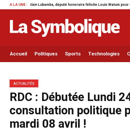
Lubamba, député honoraire félicite Louis Watum pour sa mise en œuvre de son i
A LA UNE :
Accueil
Politiques
Sports
Technologies
C
ACTUALITÉS
RDC : Débutée Lundi 24
consultation politique 
mardi 08 avril !