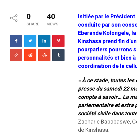
0
40
Initiée par le Présiden
conduite par son consei
SHARE
VIEWS
Eberande Kolongele, la
Kinshasa prend fin d’un
pourparlers pourrons s
personnalités et bien à 
coordination de la cel
« À ce stade, toutes les
presse du samedi 22 ma
compte à savoir… La maj
parlementaire et extra p
société civile dans tout
Zacharie Bababaswe, Coo
de Kinshasa.