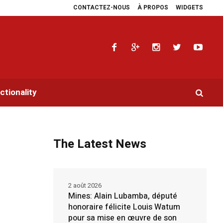
CONTACTEZ-NOUS
À PROPOS
WIDGETS
angara multiplie les plaidoyers en faveur de la RDC.
Parlement panafricain
tionality
The Latest News
2 août 2026
Mines: Alain Lubamba, député
honoraire félicite Louis Watum
pour sa mise en œuvre de son