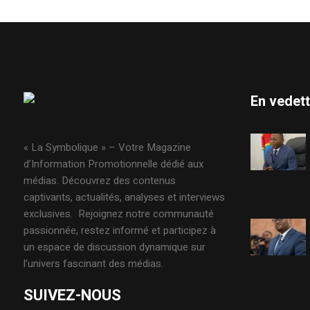
En vedet
« La Symbolique » – Votre Magazine
d’Information Promotionnelle dédié aux
médias. Découvrez des contenus
captivants, actualités, analyses et interviews
exclusives. Rejoignez notre communauté
passionnée, restez informé et participez à
un espace de discussion dynamique sur
l’univers fascinant des médias.
SUIVEZ-NOUS