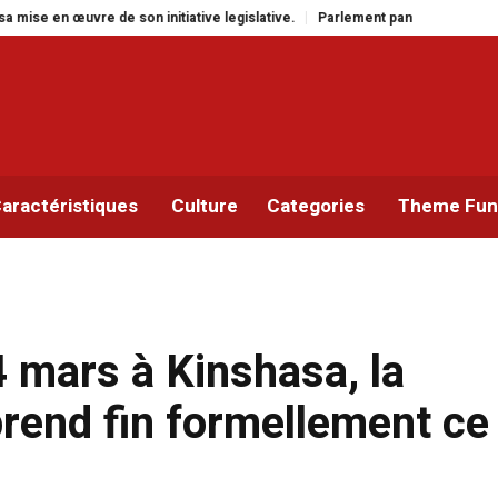
nitiative legislative.
Parlement panafricain : à Johannesburg, Aimé Boji S
aractéristiques
Culture
Categories
Theme Func
 mars à Kinshasa, la
prend fin formellement ce