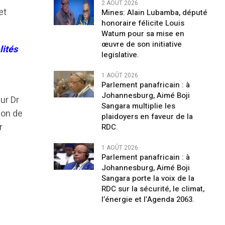
2 AOÛT 2026
et
Mines: Alain Lubamba, député
honoraire félicite Louis
Watum pour sa mise en
œuvre de son initiative
lités
legislative.
1 AOÛT 2026
Parlement panafricain : à
Johannesburg, Aimé Boji
ur Dr
Sangara multiplie les
ion de
plaidoyers en faveur de la
r
RDC.
1 AOÛT 2026
Parlement panafricain : à
Johannesburg, Aimé Boji
Sangara porte la voix de la
RDC sur la sécurité, le climat,
l’énergie et l’Agenda 2063.