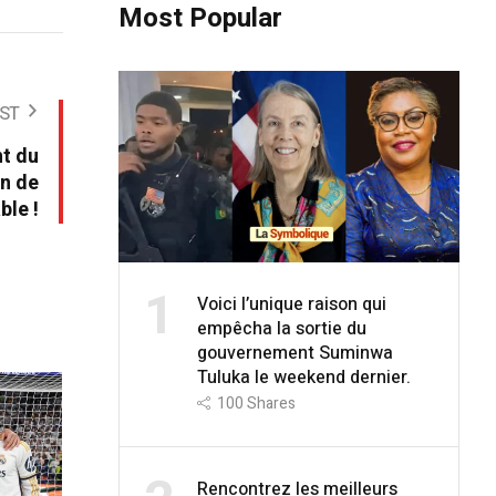
Most Popular
ST
nt du
an de
ble !
1
Voici l’unique raison qui
empêcha la sortie du
gouvernement Suminwa
Tuluka le weekend dernier.
100
Shares
Rencontrez les meilleurs