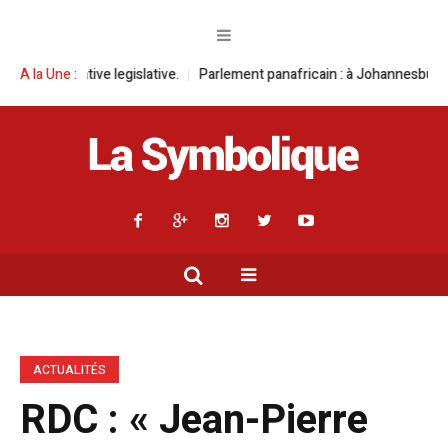
 legislative.
A la Une :
Parlement panafricain : à Johannesburg, Aimé Boji Sangara
ACTUALITÉS
RDC : « Jean-Pierre