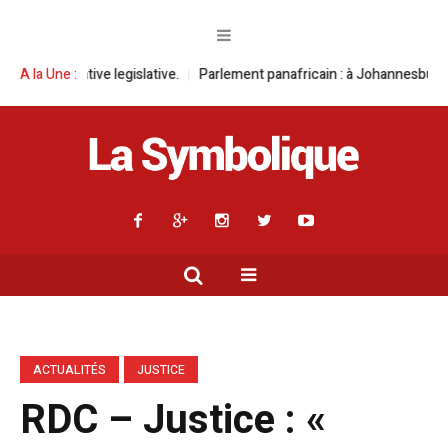
 legislative.
A la Une :
Parlement panafricain : à Johannesburg, Aimé Boji Sangara
ACTUALITÉS
JUSTICE
RDC – Justice : «