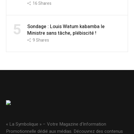
16
Shares
5
Sondage : Louis Watum kabamba le
Ministre sans tâche, plébiscité !
9
Shares
« La Symbolique » – Votre Magazine d’Information
Promotionnelle dédié aux médias. Découvrez des contenus