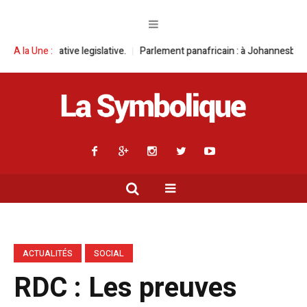
e legislative.
A la Une :
Parlement panafricain : à Johannesburg, Aimé Boji Sanga
ACTUALITÉS
SOCIAL
RDC : Les preuves