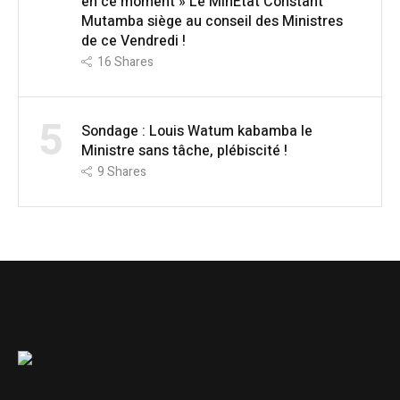
en ce moment » Le MinÉtat Constant
Mutamba siège au conseil des Ministres
de ce Vendredi !
16
Shares
5
Sondage : Louis Watum kabamba le
Ministre sans tâche, plébiscité !
9
Shares