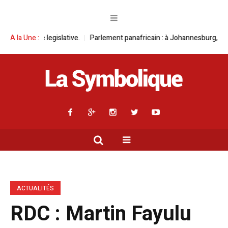
slative.
A la Une :
Parlement panafricain : à Johannesburg, Aimé Boji Sangara mul
ACTUALITÉS
RDC : Martin Fayulu