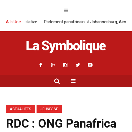
arlement panafricain : à Johannesburg, Aimé Boji Sangara multiplie les pl
A la Une :
ACTUALITÉS
JEUNESSE
RDC : ONG Panafrica