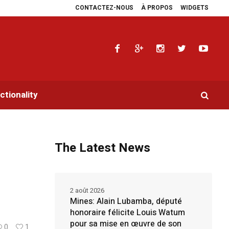
CONTACTEZ-NOUS
À PROPOS
WIDGETS
plaidoyers en faveur de la RDC.
Parlement panafricain : à Johannesburg, Aim
tionality
The Latest News
2 août 2026
Mines: Alain Lubamba, député
honoraire félicite Louis Watum
pour sa mise en œuvre de son
0
1