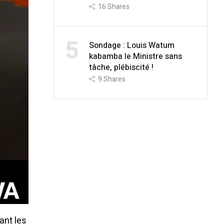
16
Shares
5
Sondage : Louis Watum
kabamba le Ministre sans
tâche, plébiscité !
9
Shares
ant les