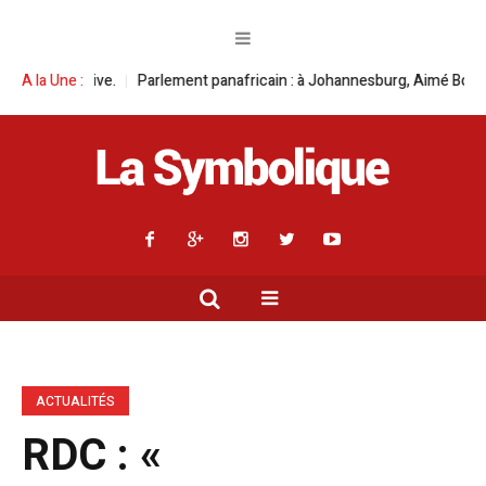
Parlement panafricain : à Johannesburg, Aimé Boji Sangara multiplie l
A la Une :
ACTUALITÉS
RDC : «