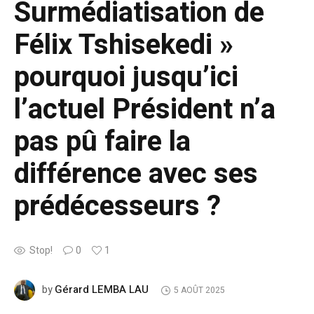
Surmédiatisation de
Félix Tshisekedi »
pourquoi jusqu’ici
l’actuel Président n’a
pas pû faire la
différence avec ses
prédécesseurs ?
Stop!
0
1
Gérard LEMBA LAU
by
5 AOÛT 2025