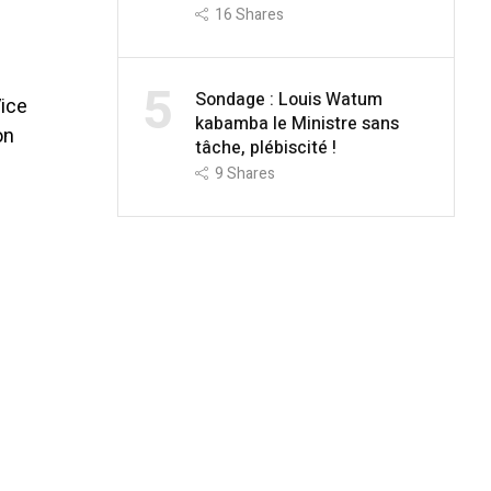
16
Shares
5
Sondage : Louis Watum
Vice
kabamba le Ministre sans
on
tâche, plébiscité !
9
Shares