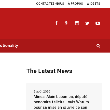
CONTACTEZ-NOUS
À PROPOS
WIDGETS
 plaidoyers en faveur de la RDC.
Parlement panafricain : à Johannesburg, Ai
tionality
The Latest News
2 août 2026
Mines: Alain Lubamba, député
honoraire félicite Louis Watum
pour sa mise en œuvre de son