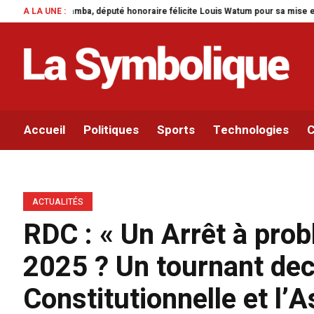
aire félicite Louis Watum pour sa mise en œuvre de son initiative legislativ
A LA UNE :
Accueil
Politiques
Sports
Technologies
C
ACTUALITÉS
RDC : « Un Arrêt à pro
2025 ? Un tournant deci
Constitutionnelle et l’