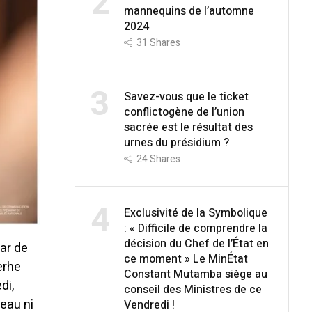
2
mannequins de l’automne
2024
31
Shares
3
Savez-vous que le ticket
conflictogène de l’union
sacrée est le résultat des
urnes du présidium ?
24
Shares
4
Exclusivité de la Symbolique
: « Difficile de comprendre la
décision du Chef de l’État en
par de
ce moment » Le MinÉtat
erhe
Constant Mutamba siège au
di,
conseil des Ministres de ce
reau ni
Vendredi !