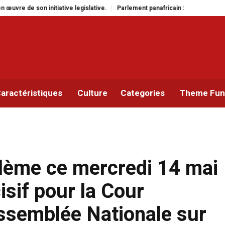
e.
Parlement panafricain : à Johannesburg, Aimé Boji Sangara multiplie les
aractéristiques
Culture
Categories
Theme Func
blème ce mercredi 14 mai
sif pour la Cour
Assemblée Nationale sur