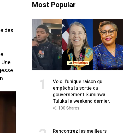
Most Popular
de des
ne
. Une
agesse
1
on
Voici l’unique raison qui
empêcha la sortie du
gouvernement Suminwa
Tuluka le weekend dernier.
100
Shares
Rencontrez les meilleurs