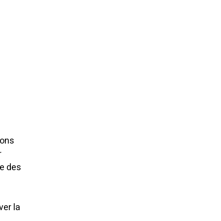
lons
r
ée des
ver la