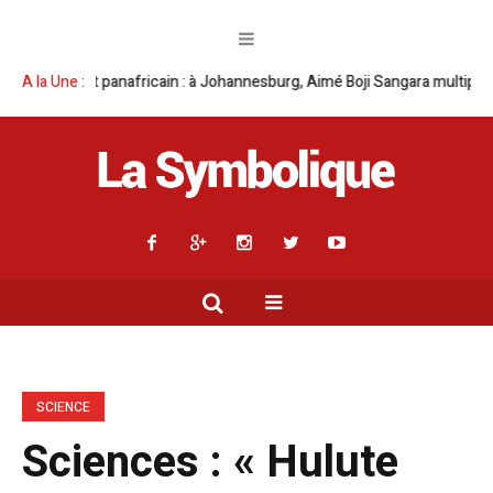
Aimé Boji Sangara multiplie les plaidoyers en faveur de la RDC.
A la Une :
Parlem
SCIENCE
Sciences : « Hulute