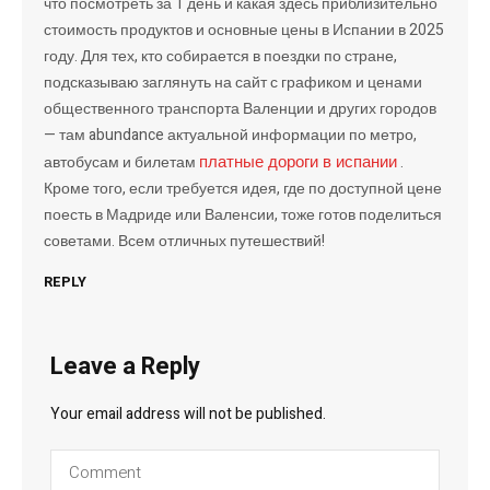
что посмотреть за 1 день и какая здесь приблизительно
стоимость продуктов и основные цены в Испании в 2025
году. Для тех, кто собирается в поездки по стране,
подсказываю заглянуть на сайт с графиком и ценами
общественного транспорта Валенции и других городов
— там abundance актуальной информации по метро,
платные дороги в испании
автобусам и билетам
.
Кроме того, если требуется идея, где по доступной цене
поесть в Мадриде или Валенсии, тоже готов поделиться
советами. Всем отличных путешествий!
REPLY
Leave a Reply
Your email address will not be published.