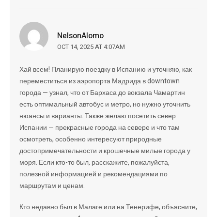
NelsonAlomo
OCT 14, 2025 AT 4:07AM
Хай всем! Планирую поездку в Испанию и уточняю, как
переместиться из аэропорта Мадрида в downtown
города — узнал, что от Бархаса до вокзала Чамартин
есть оптимальный автобус и метро, но нужно уточнить
нюансы и варианты. Также желаю посетить север
Испании — прекрасные города на севере и что там
осмотреть, особенно интересуют природные
достопримечательности и крошечные милые города у
моря. Если кто-то был, расскажите, пожалуйста,
полезной информацией и рекомендациями по
маршрутам и ценам.
Кто недавно был в Малаге или на Тенерифе, объясните,