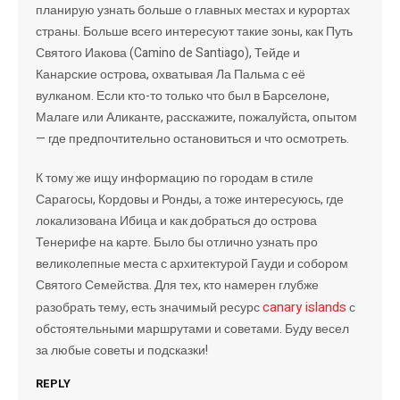
планирую узнать больше о главных местах и курортах
страны. Больше всего интересуют такие зоны, как Путь
Святого Иакова (Camino de Santiago), Тейде и
Канарские острова, охватывая Ла Пальма с её
вулканом. Если кто-то только что был в Барселоне,
Малаге или Аликанте, расскажите, пожалуйста, опытом
— где предпочтительно остановиться и что осмотреть.
К тому же ищу информацию по городам в стиле
Сарагосы, Кордовы и Ронды, а тоже интересуюсь, где
локализована Ибица и как добраться до острова
Тенерифе на карте. Было бы отлично узнать про
великолепные места с архитектурой Гауди и собором
Святого Семейства. Для тех, кто намерен глубже
canary islands
разобрать тему, есть значимый ресурс
с
обстоятельными маршрутами и советами. Буду весел
за любые советы и подсказки!
REPLY