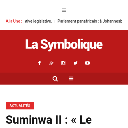
ative.
A la Une :
Parlement panafricain : à Johannesburg, Aimé Boji Sangara multip
ACTUALITÉS
Suminwa II : « Le