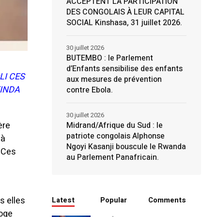
ACCEPTENT LA PARTICIPATION
DES CONGOLAIS À LEUR CAPITAL
SOCIAL Kinshasa, 31 juillet 2026.
30 juillet 2026
BUTEMBO : le Parlement
d’Enfants sensibilise des enfants
LI CES
aux mesures de prévention
KINDA
contre Ebola.
30 juillet 2026
ère
Midrand/Afrique du Sud : le
patriote congolais Alphonse
là
Ngoyi Kasanji bouscule le Rwanda
. Ces
au Parlement Panafricain.
s elles
Latest
Popular
Comments
roge