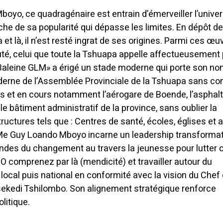
Mboyo, ce quadragénaire est entrain d’émerveiller l’unive
che de sa popularité qui dépasse les limites. En dépôt d
et là, il n’est resté ingrat de ses origines. Parmi ces œu
é, celui que toute la Tshuapa appelle affectueusement 
 Baleine GLM» a érigé un stade moderne qui porte son nom
derne de l’Assemblée Provinciale de la Tshuapa sans c
sés et en cours notamment l’aérogare de Boende, l’asphal
e bâtiment administratif de la province, sans oublier la
tructures tels que : Centres de santé, écoles, églises et a
, Me Guy Loando Mboyo incarne un leadership transforma
ndes du changement au travers la jeunesse pour lutter 
comprenez par là (mendicité) et travailler autour du
local puis national en conformité avec la vision du Chef
hisekedi Tshilombo. Son alignement stratégique renforce
litique.