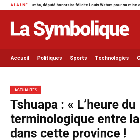
e félicite Louis Watum pour sa mise en œuvre de son initiative legislative.
A LA UNE :
Accueil
Politiques
Sports
Technologies
C
ACTUALITÉS
Tshuapa : « L’heure du 
terminologique entre la
dans cette province !