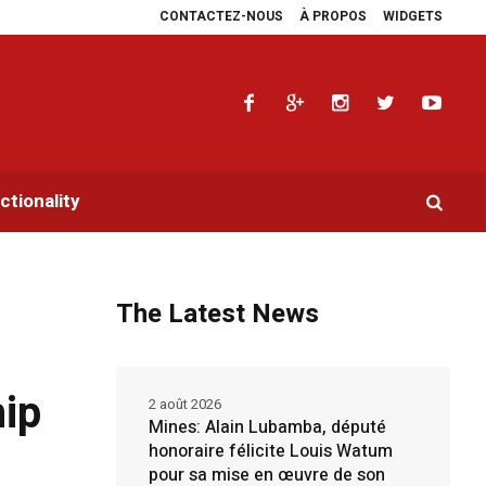
CONTACTEZ-NOUS
À PROPOS
WIDGETS
aidoyers en faveur de la RDC.
Parlement panafricain : à Johannesburg, Aimé 
tionality
The Latest News
hip
2 août 2026
Mines: Alain Lubamba, député
honoraire félicite Louis Watum
pour sa mise en œuvre de son