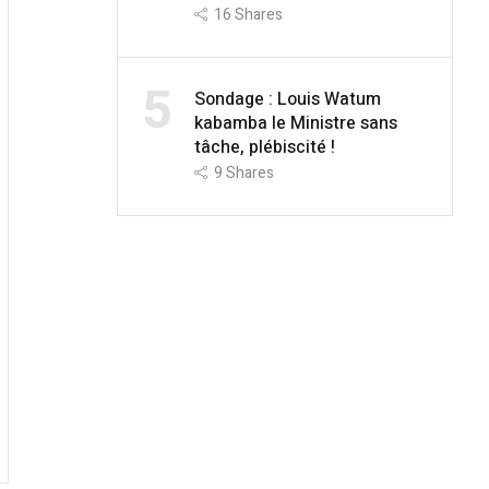
16
Shares
5
Sondage : Louis Watum
kabamba le Ministre sans
tâche, plébiscité !
9
Shares