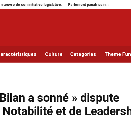
Parlement panafricain : à Johannesburg, Aimé Boji Sangara multiplie les pl
aractéristiques
Culture
Categories
Theme Func
Bilan a sonné » dispute
 Notabilité et de Leaders