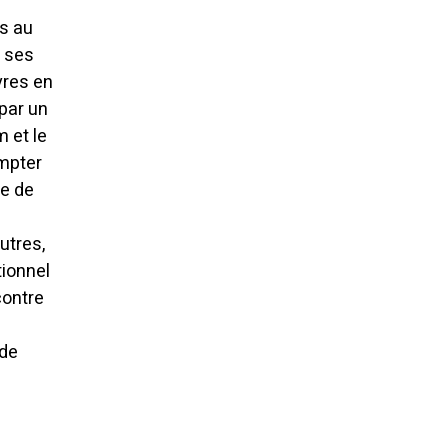
rs au
e ses
vres en
par un
 et le
ompter
te de
utres,
tionnel
contre
 de