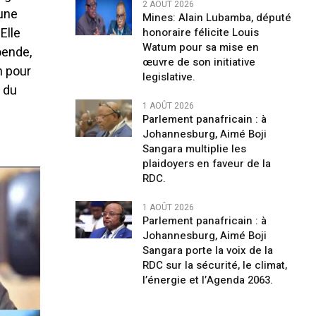
2 AOÛT 2026
 une
Mines: Alain Lubamba, député
Elle
honoraire félicite Louis
Watum pour sa mise en
oende,
œuvre de son initiative
n pour
legislative.
t du
1 AOÛT 2026
Parlement panafricain : à
Johannesburg, Aimé Boji
Sangara multiplie les
plaidoyers en faveur de la
RDC.
1 AOÛT 2026
Parlement panafricain : à
Johannesburg, Aimé Boji
Sangara porte la voix de la
RDC sur la sécurité, le climat,
l’énergie et l’Agenda 2063.