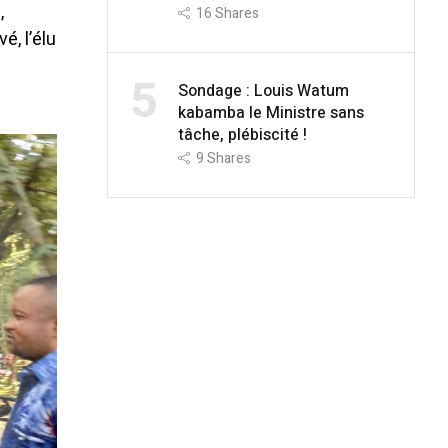
,
16
Shares
vé, l’élu
5
Sondage : Louis Watum
kabamba le Ministre sans
tâche, plébiscité !
9
Shares