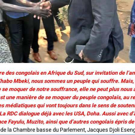
e des congolais en Afrique du Sud, sur invitation de l’a
Thabo Mbeki, nous sommes un peuple qui souffre. Mais, 
e se moquer de notre souffrance, elle ne peut plus nous 
est une manière de se moquer du peuple congolais, au r
es médiatiques qui vont toujours dans le sens de souten
 La RDC dialogue déjà avec les USA, Doha. Aussi avec d’
ce Fayulu, Muzito, ainsi que d’autres congolais épris de 
e de la Chambre basse du Parlement, Jacques Djoli Eseng’