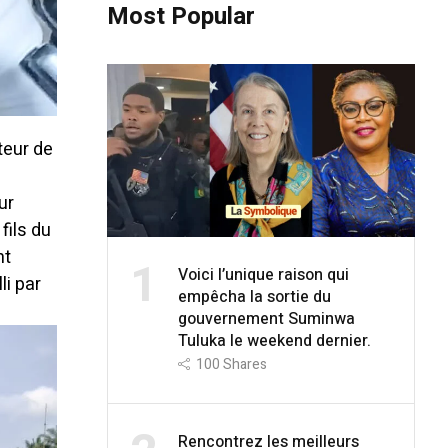
Most Popular
teur de
ur
fils du
nt
1
Voici l’unique raison qui
li par
empêcha la sortie du
gouvernement Suminwa
Tuluka le weekend dernier.
100
Shares
Rencontrez les meilleurs