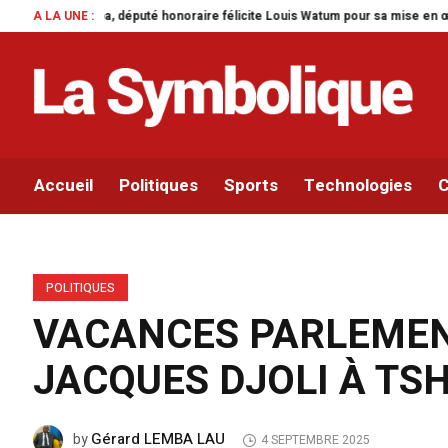
icite Louis Watum pour sa mise en œuvre de son initiative legislative.
A LA UNE :
Par
Accueil
Politiques
Sports
Technologies
C
POLITIQUES
VACANCES PARLEMEN
JACQUES DJOLI À TS
Gérard LEMBA LAU
by
4 SEPTEMBRE 2025