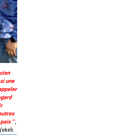
ncien
si une
appeler
egard
ir
autres
paix ”
,
ekeli.