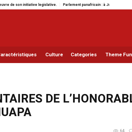
lement panafricain : à Johannesburg, Aimé Boji Sangara multiplie les plaidoy
aractéristiques
Culture
Categories
Theme Func
TAIRES DE L’HONORAB
HUAPA
64