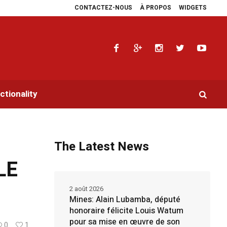
CONTACTEZ-NOUS
À PROPOS
WIDGETS
ers en faveur de la RDC.
Parlement panafricain : à Johannesburg, Aimé Boji S
tionality
The Latest News
LE
2 août 2026
Mines: Alain Lubamba, député
honoraire félicite Louis Watum
pour sa mise en œuvre de son
0
1