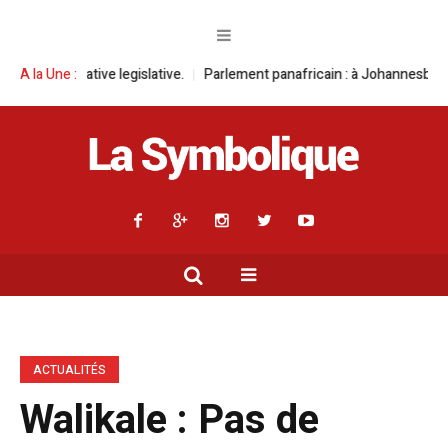
e legislative.
A la Une :
Parlement panafricain : à Johannesburg, Aimé Boji Sanga
ACTUALITÉS
Walikale : Pas de