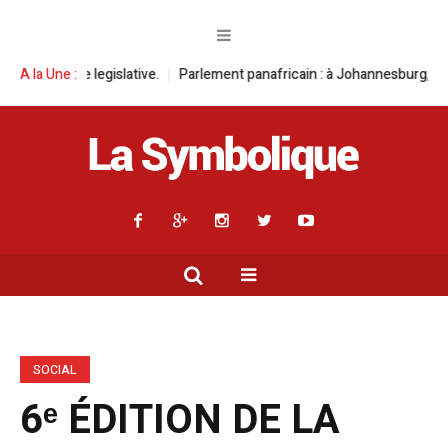
Parlement panafricain : à Johannesburg, Aimé Boji Sangara multiplie les p
A la Une :
SOCIAL
6ᵉ ÉDITION DE LA