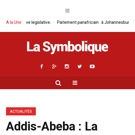
legislative.
A la Une :
Parlement panafricain : à Johannesburg, Aimé Boji Sangara
ACTUALITÉS
Addis-Abeba : La