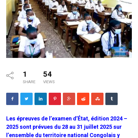
1
54
SHARE
VIEWS
Les épreuves de l’examen d’État, édition 2024 –
2025 sont prévues du 28 au 31 juillet 2025 sur
l’ensemble du territoire national Congolais y