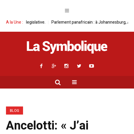
ative.
A la Une :
Parlement panafricain : à Johannesburg, Aimé Boji Sangara multi
BLOG
Ancelotti: « J’ai