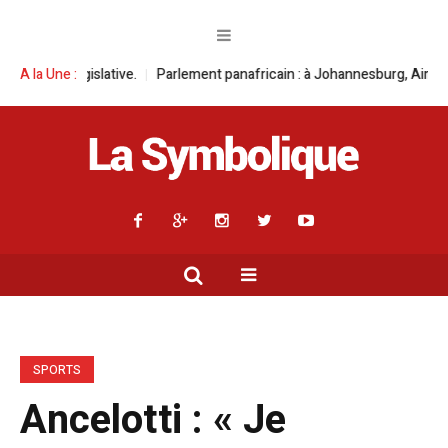
.
A la Une :
Parlement panafricain : à Johannesburg, Aimé Boji Sangara multiplie 
SPORTS
Ancelotti : « Je