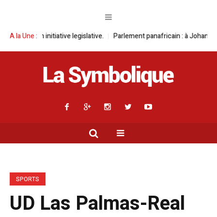
iative legislative.
A la Une :
Parlement panafricain : à Johannesburg, Aimé Boji 
SPORTS
UD Las Palmas-Real