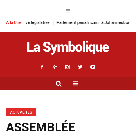
.
A la Une :
Parlement panafricain : à Johannesburg, Aimé Boji Sangara multiplie 
ACTUALITÉS
ASSEMBLÉE