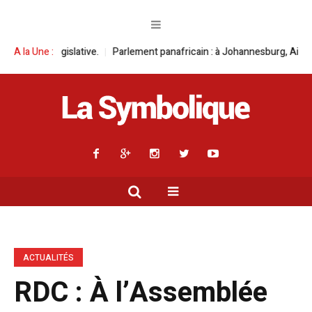
rlement panafricain : à Johannesburg, Aimé Boji Sangara multiplie les pl
A la Une :
ACTUALITÉS
RDC : À l’Assemblée